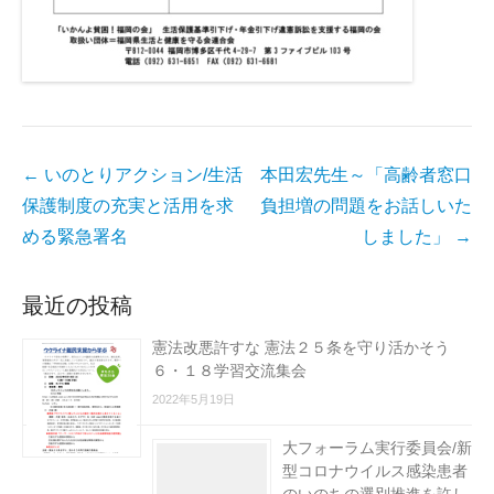
投
←
いのとりアクション/生活
本田宏先生～「高齢者窓口
稿
保護制度の充実と活用を求
負担増の問題をお話しいた
ナ
める緊急署名
しました」
→
ビ
ゲ
最近の投稿
ー
憲法改悪許すな 憲法２５条を守り活かそう
シ
６・１８学習交流集会
ョ
2022年5月19日
ン
大フォーラム実行委員会/新
型コロナウイルス感染患者