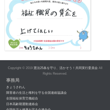
Copyright © 2019
憲法25条を守り、活かそう！共同実行委員会
All
Rights Reserved.
事務局
きょうされん
障害者の生活と権利を守る全国連絡協議会
全国福祉保育労働組合
日本高齢期運動連絡会
全国生活と健康を守る会連合会