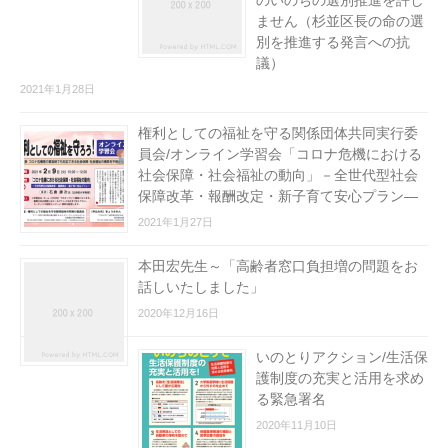
のいのちの選別推進を許し
ません（杉並区長の命の選
別を推進する発言への抗
議）
2021年1月28日
権利としての福祉を守る関係団体共同実行委
員会/オンライン学習会「コロナ危機における
社会保障・社会福祉の動向」－全世代型社会
保障改革・報酬改定・新子育て安心プラン―
2021年1月27日
本田宏先生～「高齢者窓口負担増の問題をお
話しいたしました」
2020年12月16日
いのとりアクション/生活保
護制度の充実と活用を求め
る緊急署名
2020年11月10日